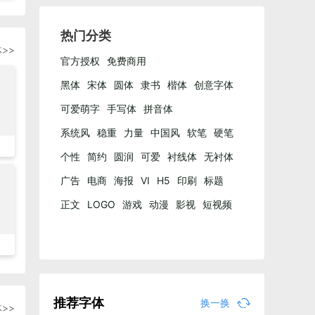
热门分类
>>
官方授权
免费商用
黑体
宋体
圆体
隶书
楷体
创意字体
可爱萌字
手写体
拼音体
系统风
稳重
力量
中国风
软笔
硬笔
个性
简约
圆润
可爱
衬线体
无衬体
广告
电商
海报
VI
H5
印刷
标题
正文
LOGO
游戏
动漫
影视
短视频
自媒体
推荐字体
换一换
>>