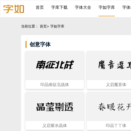
首页
字库下载
字体大全
字如字库
字体
当前位置：
首页
>
字如字库
创意字体
字如字库关键词
魔音灌
南征北战
印品南征北战体
义启魔音体
晶莹剔透
春暖花
义启紫水晶体
印品丫丫体