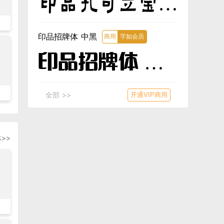
印品孔可立宝子
体
印品招牌体 中黑
商用
字如会员
印品招牌体 中
黑
全部 >>
开通VIP商用
>>