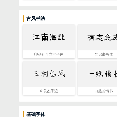
古风书法
有志竟
江南海北
印品孔可立宝子体
义启隶书体
玉树临风
一纸情
X-俊杰手迹
白起的情书
基础字体