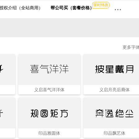
限时特惠
···
授权介绍（全站商用）
帮公司买（套餐价格）
更多字体
耳
喜气洋洋
披星戴月
义启喜气洋洋体
义启月亮后裔体
奔逸绝尘
开
规圆矩方
印品雅圆体
印品飘艺体