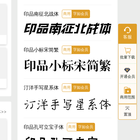
印品南征北战体
商用
字如会员
印品南征北战体
在线客服
客服
工作日：9:
18:00
印品小标宋简繁
商用
字如会员
批量下载
印品小标宋简繁
客服电话
开通会员
021-803
汀洋手写星系体
商用
字如会员
商用范围
汀洋手写星系体
>>
置顶
印品孔可立宝子体
商用
字如会员