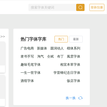
登录/注册
>>
热门字体字库
热门
最新
广告电商
新媒体
圆润动人
楷体系列
隶书手写
淘气
仝斌
布丁
風雲字体
趣味毛笔字体
相宜本草字体
一生一世字体
学雷锋纪念日字体
酒馆字体
饭店字体
换一换