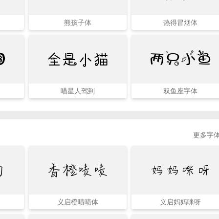
熊孩子体
热得冒烟体
全是小猫
囧
两只小鱼
喵星人驾到
双鱼座字体
更多字体
习
香橙啧啧
妈妈咪呀
义启橙啧啧体
义启妈妈咪呀