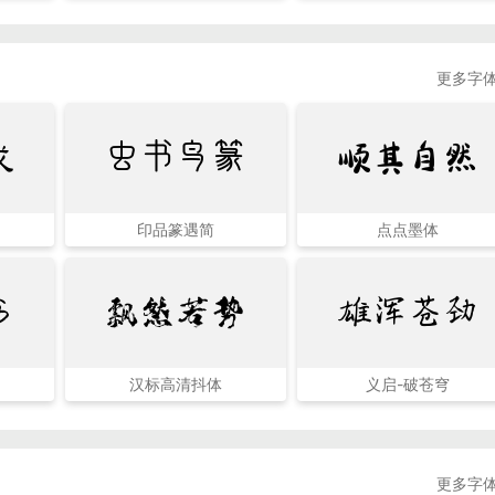
更多字体
成
虫书鸟篆
顺其自然
印品篆遇简
点点墨体
书
飘然若势
雄浑苍劲
汉标高清抖体
义启-破苍穹
更多字体