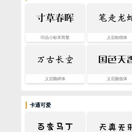
寸草春晖
笔走龙
印品小标宋简繁
义启粗楷体
万古长空
国色天
义启魏碑体
义启颜值体
卡通可爱
天真无
百变马丁