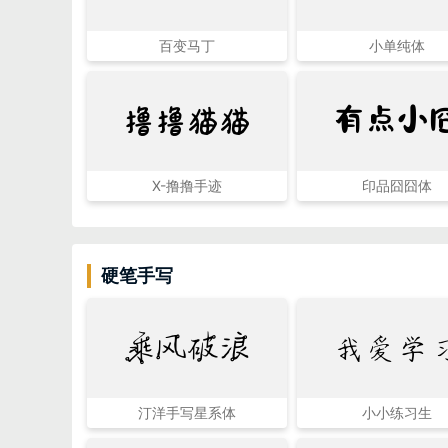
百变马丁
小单纯体
撸撸猫猫
有点小
X-撸撸手迹
印品囧囧体
硬笔手写
乘风破浪
我爱学
汀洋手写星系体
小小练习生