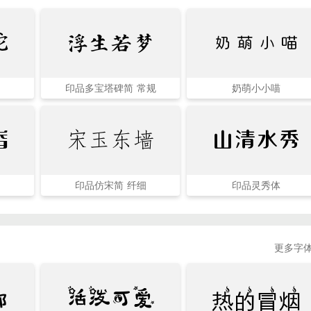
浮生若梦
奶萌小喵
蛇
印品多宝塔碑简 常规
奶萌小小喵
香
宋玉东墙
山清水秀
印品仿宋简 纤细
印品灵秀体
更多字体
邪
活泼可爱
热的冒烟