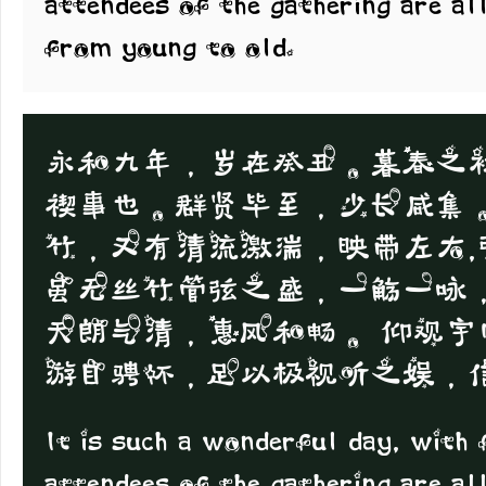
attendees of the gathering are al
from young to old.
永和九年，岁在癸丑。暮春之
禊事也。群贤毕至，少长咸集
竹，又有清流激湍，映带左右
虽无丝竹管弦之盛，一觞一咏
天朗气清，惠风和畅。 仰观
游目骋怀，足以极视听之娱，
It is such a wonderful day, with 
attendees of the gathering are al