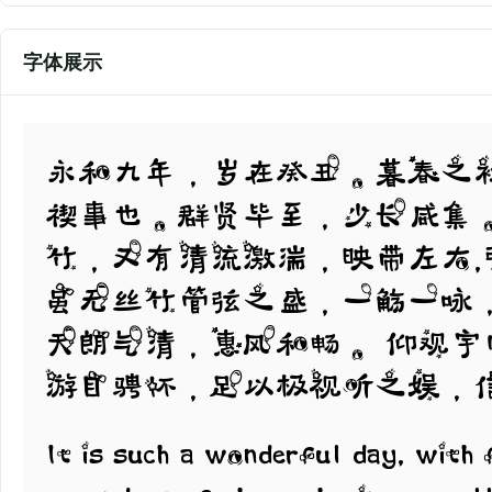
字体展示
永和九年，岁在癸丑。暮春之
禊事也。群贤毕至，少长咸集
竹，又有清流激湍，映带左右
虽无丝竹管弦之盛，一觞一咏
天朗气清，惠风和畅。 仰观
游目骋怀，足以极视听之娱，
It is such a wonderful day, with 