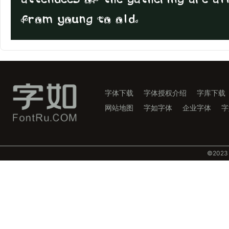
from young to old.
字体下载
字体授权介绍
字库下载
网站地图
字如字体
企业字体
字
©️202