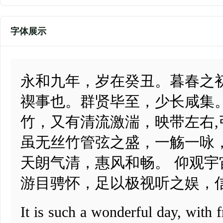
字体展示
永和九年，岁在癸丑。暮春之
禊事也。群贤毕至，少长咸集
竹，又有清流激湍，映带左右
虽无丝竹管弦之盛，一觞一咏
天朗气清，惠风和畅。 仰观
游目骋怀，足以极视听之娱，
It is such a wonderful day, with 