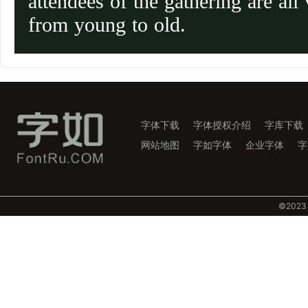
attendees of the gathering are all 
from young to old.
字体下载
字体授权介绍
字库下载
网站地图
字如字体
企业字体
字
©️202