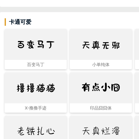
卡通可爱
天真无邪
百变马丁
百变马丁
小单纯体
撸撸猫猫
有点小囧
X-撸撸手迹
印品囧囧体
老铁扎心
天真烂漫