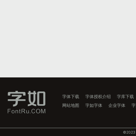
字体下载
字体授权介绍
字库下载
网站地图
字如字体
企业字体
字
©️202