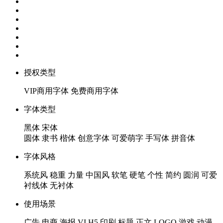
授权类型
VIP商用字体
免费商用字体
字体类型
黑体
宋体
圆体
隶书
楷体
创意字体
可爱萌字
手写体
拼音体
字体风格
系统风
稳重
力量
中国风
软笔
硬笔
个性
简约
圆润
可爱
衬线体
无衬体
使用场景
广告
电商
海报
VI
H5
印刷
标题
正文
LOGO
游戏
动漫