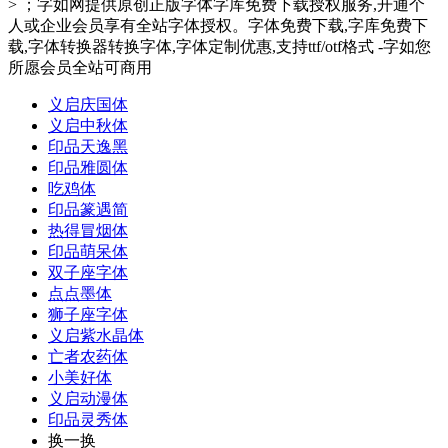
> ；字如网提供原创正版字体字库免费下载授权服务,开通个
人或企业会员享有全站字体授权。字体免费下载,字库免费下
载,字体转换器转换字体,字体定制优惠,支持ttf/otf格式 -字如您
所愿会员全站可商用
义启庆国体
义启中秋体
印品天逸黑
印品雅圆体
吃鸡体
印品篆遇简
热得冒烟体
印品萌呆体
双子座字体
点点墨体
狮子座字体
义启紫水晶体
亡者农药体
小美好体
义启动漫体
印品灵秀体
换一换