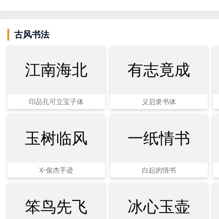
古风书法
江南海北
有志竟成
印品孔可立宝子体
义启隶书体
玉树临风
一纸情书
X-俊杰手迹
白起的情书
笨鸟先飞
冰心玉壶