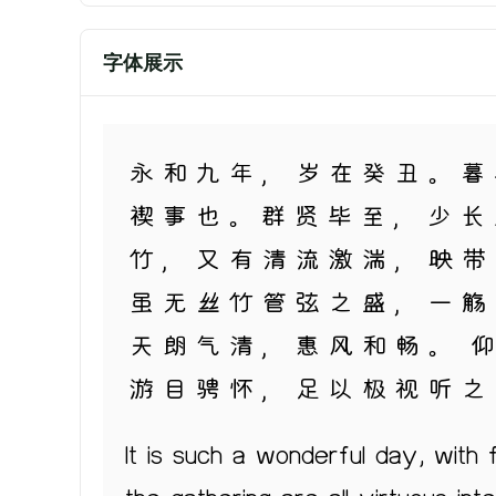
字体展示
永和九年，岁在癸丑。暮
禊事也。群贤毕至，少长
竹，又有清流激湍，映带
虽无丝竹管弦之盛，一觞
天朗气清，惠风和畅。 
游目骋怀，足以极视听之
It is such a wonderful day, with