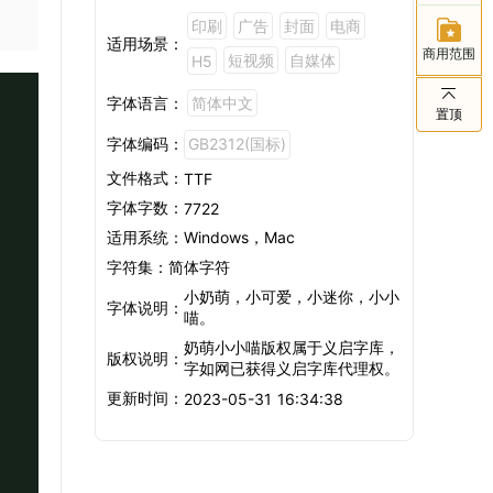
印刷
广告
封面
电商
适用场景：
商用范围
短视频
自媒体
H5
字体语言：
简体中文
置顶
字体编码：
GB2312(国标)
文件格式：
TTF
。
字体字数：
7722
适用系统：
Windows，Mac
字符集：
简体字符
以
小奶萌，小可爱，小迷你，小小
字体说明：
喵。
奶萌小小喵版权属于义启字库，
版权说明：
字如网已获得义启字库代理权。
更新时间：
2023-05-31 16:34:38