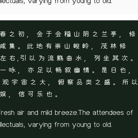
ellectuals, varying from young to old.
春之初，会于会稽山阴之兰亭，修
咸集。此地有崇山峻岭，茂林修
左右,引以为流觞曲水，列坐其次
一咏，亦足以畅叙幽情。是日也，
仰观宇宙之大，俯察品类之盛。所
娱，信可乐也。
 fresh air and mild breeze.The attendees of
ellectuals, varying from young to old.