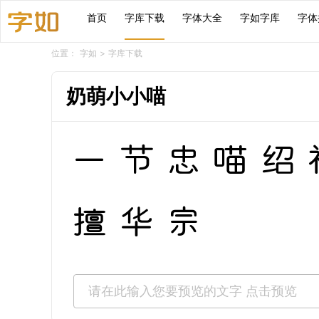
首页
字库下载
字体大全
字如字库
字体
位置：
字如
>
字库下载
奶萌小小喵
一节忠喵绍
擅华宗