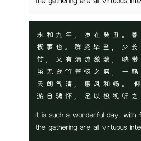
the gathering are all virtuous int
永和九年，岁在癸丑。暮
禊事也。群贤毕至，少长
竹，又有清流激湍，映带
虽无丝竹管弦之盛，一觞
天朗气清，惠风和畅。 
游目骋怀，足以极视听之
It is such a wonderful day, with
the gathering are all virtuous int