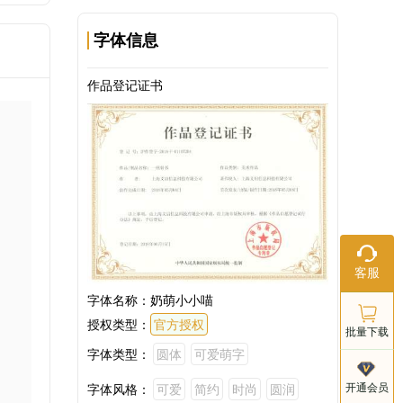
字体信息
作品登记证书
。
在线客服
以
客服
工作日：9:
18:00
字体名称：
奶萌小小喵
授权类型：
官方授权
批量下载
字体类型：
圆体
可爱萌字
客服电话
开通会员
字体风格：
可爱
简约
时尚
圆润
021-803