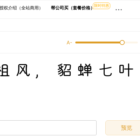
限时特惠
···
授权介绍（全站商用）
帮公司买（套餐价格）
A-
祖风，貂蝉七叶
预览