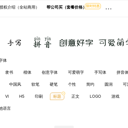
限时特惠
···
授权介绍（全站商用）
帮公司买（套餐价格）
字体
隶书
楷体
创意字体
可爱萌字
手写体
拼音
中国风
软笔
硬笔
个性
简约
圆润
可
VI
H5
印刷
标题
正文
LOGO
游戏
他语言