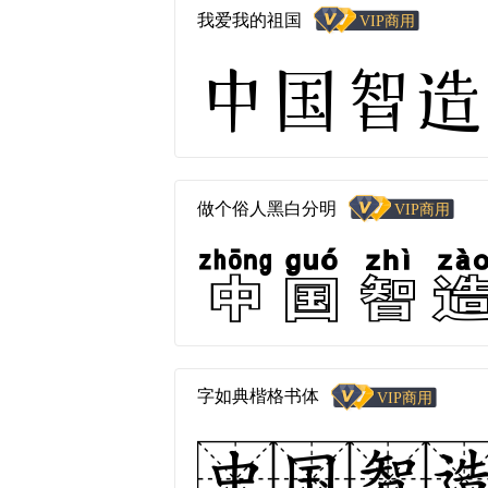
我爱我的祖国
中国智造 慧
做个俗人黑白分明
中国智造 
字如典楷格书体
中国智造 