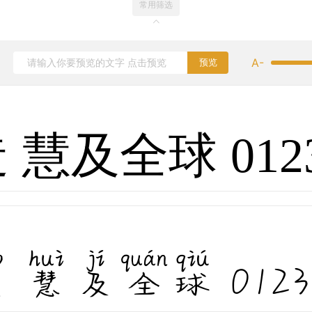
常用筛选
A-
预览
慧及全球 01234
及全球 012345