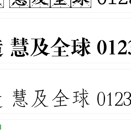
慧及全球 01234
慧及全球 01234