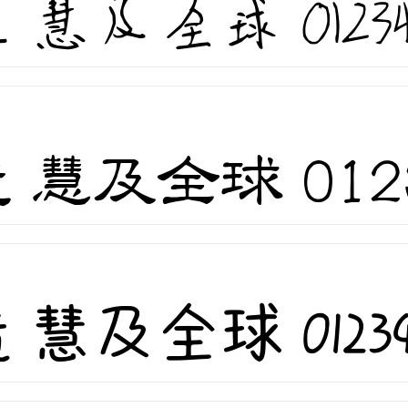
及全球 012345
慧及全球 0123
及全球 012345