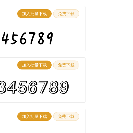
加入批量下载
免费下载
56789
加入批量下载
免费下载
56789
加入批量下载
免费下载