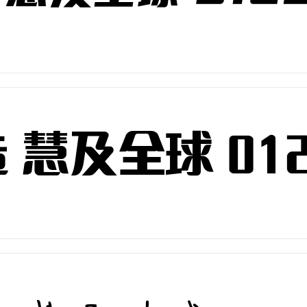
慧及全球 012