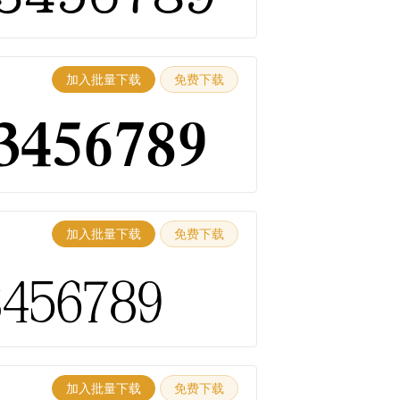
加入批量下载
免费下载
56789
加入批量下载
免费下载
56789
加入批量下载
免费下载