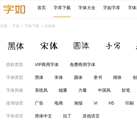
首页
字库下载
字体大全
字如字库
字体
位置：
字如
>
字体下载
>
衬线体
授权类型
VIP商用字体
免费商用字体
字体类型
黑体
宋体
圆体
隶书
楷体
创
字体风格
系统风
稳重
力量
中国风
软笔
使用场景
广告
电商
海报
VI
H5
印刷
字体语言
简体中文
拉丁
其他语言