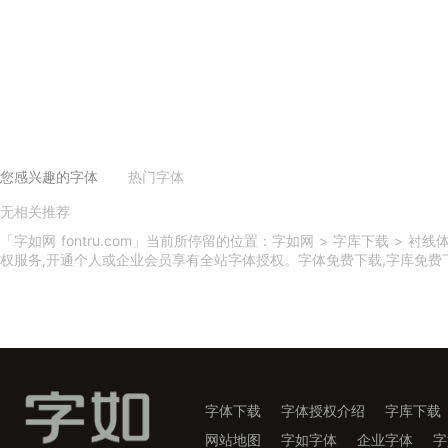
您感兴趣的字体
热门字体
无相关推荐
义启庆国体
义启中秋体
印品天逸黑
印品雅圆体
吃鸡体
印品篆遇简
小美好体
义启动漫体
印品灵秀体
换一换
「字如网 fontru.com」当前所停留的位置：字如网 > 字库下载 >
权服务,开通个人或企业会员享有全站字体授权。字体免费下载,字库免费下载,
字体下载
字体授权介绍
字库下载
网站地图
字如字体
企业字体
字