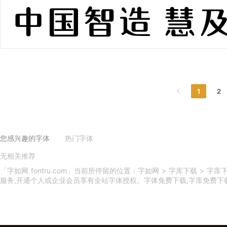
中国智造 慧及全
1
2
您感兴趣的字体
热门字体
无相关推荐
义启庆国体
义启中秋体
印品天逸黑
印品雅圆体
吃鸡体
印品篆遇简
小美好体
义启动漫体
印品灵秀体
换一换
「字如网 fontru.com」当前所停留的位置：字如网 > 字库下载 >
服务,开通个人或企业会员享有全站字体授权。字体免费下载,字库免费下载,字