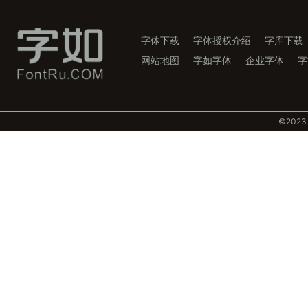
字体下载
字体授权介绍
字库下载
网站地图
字如字体
企业字体
字
©️202