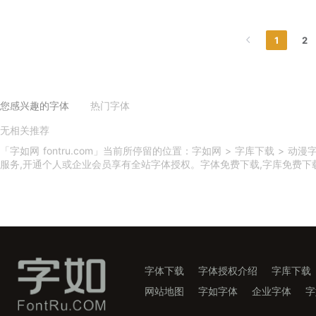
1
2
您感兴趣的字体
热门字体
无相关推荐
义启庆国体
义启中秋体
印品天逸黑
印品雅圆体
吃鸡体
印品篆遇简
小美好体
义启动漫体
印品灵秀体
换一换
「字如网 fontru.com」当前所停留的位置：字如网 > 字库下载 >
服务,开通个人或企业会员享有全站字体授权。字体免费下载,字库免费下载,字
字体下载
字体授权介绍
字库下载
网站地图
字如字体
企业字体
字