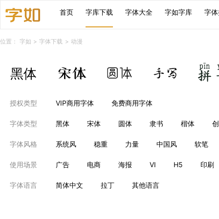
首页
字库下载
字体大全
字如字库
字体
位置：
字如
>
字体下载
>
动漫
授权类型
VIP商用字体
免费商用字体
字体类型
黑体
宋体
圆体
隶书
楷体
创
字体风格
系统风
稳重
力量
中国风
软笔
使用场景
广告
电商
海报
VI
H5
印刷
字体语言
简体中文
拉丁
其他语言