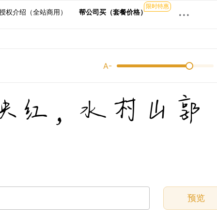
限时特惠
···
授权介绍（全站商用）
帮公司买（套餐价格）
A-
映红，水村山郭
预览