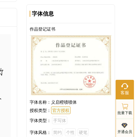
字体信息
作品登记证书
竹
在线客服
足
客服
工作日：9:
18:00
字体名称：
义启橙啧啧体
授权类型：
官方授权
批量下载
字体类型：
手写体
客服电话
开通会员
字体风格：
简约
个性
硬笔
021-803