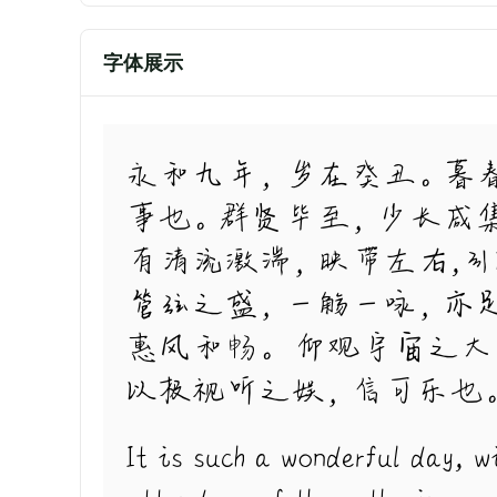
字体展示
永和九年，岁在癸丑。暮
事也。群贤毕至，少长咸
有清流激湍，映带左右,
管弦之盛，一觞一咏，亦
惠风和畅。 仰观宇宙之
以极视听之娱，信可乐也
It is such a wonderful day, w