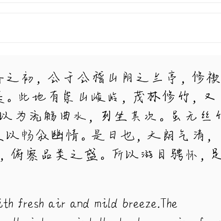
春之初，会于会稽山阴之兰亭，修禊
集。此地有崇山峻岭，茂林修竹，又
引以为流觞曲水，列坐其次。虽无丝
足以畅叙幽情。是日也，天朗气清，
大，俯察品类之盛。所以游目骋怀，
。
ith fresh air and mild breeze.The