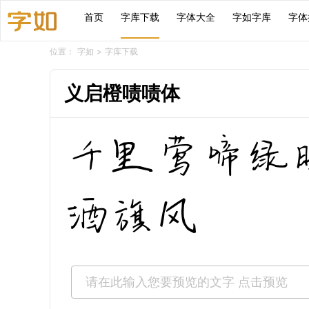
首页
字库下载
字体大全
字如字库
字体
位置：
字如
>
字库下载
义启橙啧啧体
千里莺啼绿
酒旗风