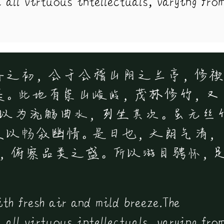
 all virtuous intellectuals, varying fro
春之初，会于会稽山阴之兰亭，修禊
集。此地有崇山峻岭，茂林修竹，又
引以为流觞曲水，列坐其次。虽无丝
足以畅叙幽情。是日也，天朗气清，
大，俯察品类之盛。所以游目骋怀，
。
ith fresh air and mild breeze.The
 all virtuous intellectuals, varying fro