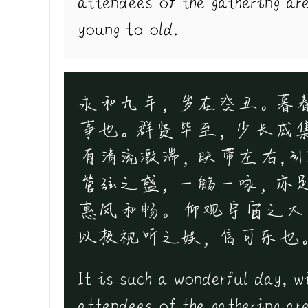
attendees of the gathering are
young to old.
永和九年，岁在癸丑。暮
事也。群贤毕至，少长咸
有清流激湍，映带左右,
管弦之盛，一觞一咏，亦
惠风和畅。 仰观宇宙之
以极视听之娱，信可乐也
It is such a wonderful day, w
attendees of the gathering are