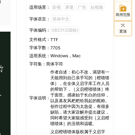
m
适用场景：
影视
屏显
广告
短视频
商用范围
字体语言：
简体中文
字体编码：
GB2312(国标)
置顶
文件格式：
TTF
字体字数：
7705
适用系统：
Windows，Mac
字符集：
简体字符
竹
作者自述：初心不改，渴望有一
天能用到自己亲手写的［橙啧啧
体］，在全体义启字库工作人员
足
的帮助下，［义启橙啧啧体］终
于面世。感谢始于长白的信仰，
字体说明：
以及基友风粑粑给我起的昵称。
创作过程中因为太急促，有很多
缺陷，请大家谅解并提出建议，
同时希望大家能感受到［义启橙
啧啧体］的丑萌和温暖。
m
义启橙啧啧体版权属于义启字