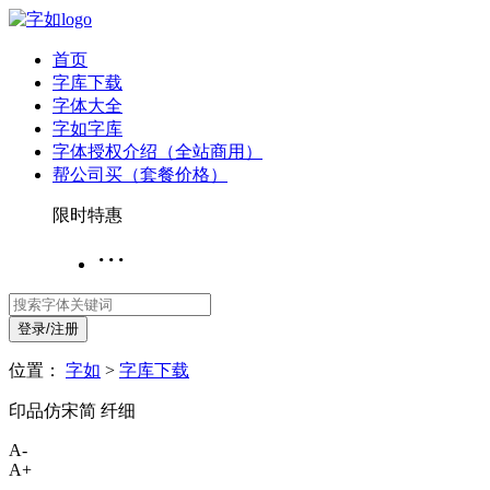
首页
字库下载
字体大全
字如字库
字体授权介绍（全站商用）
帮公司买（套餐价格）
限时特惠
···
登录/注册
位置：
字如
>
字库下载
印品仿宋简 纤细
A-
A+