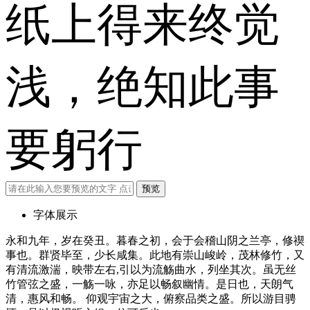
纸上得来终觉
浅，绝知此事
要躬行
预览
字体展示
永和九年，岁在癸丑。暮春之初，会于会稽山阴之兰亭，修禊
事也。群贤毕至，少长咸集。此地有崇山峻岭，茂林修竹，又
有清流激湍，映带左右,引以为流觞曲水，列坐其次。虽无丝
竹管弦之盛，一觞一咏，亦足以畅叙幽情。是日也，天朗气
清，惠风和畅。 仰观宇宙之大，俯察品类之盛。所以游目骋