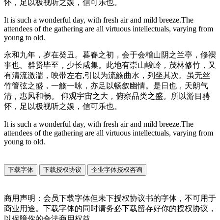
怀，足以极视听之娱，信可乐也。
It is such a wonderful day, with fresh air and mild breeze.The
attendees of the gathering are all virtuous intellectuals, varying from
young to old.
永和九年，岁在癸丑。暮春之初，会于会稽山阴之兰亭，修禊
事也。群贤毕至，少长咸集。此地有崇山峻岭，茂林修竹，又
有清流激湍，映带左右,引以为流觞曲水，列坐其次。虽无丝
竹管弦之盛，一觞一咏，亦足以畅叙幽情。是日也，天朗气
清，惠风和畅。 仰观宇宙之大，俯察品类之盛。所以游目骋
怀，足以极视听之娱，信可乐也。
It is such a wonderful day, with fresh air and mild breeze.The
attendees of the gathering are all virtuous intellectuals, varying from
young to old.
下载字体
下载授权协议
企业字体授权咨询
商用声明：会员下载字体但未下授权协议书的字体，不可用于
商业用途。下载字体的同时请务必下载留存好你的授权协议，
以保障你的合法商用权益。