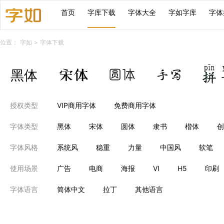
首页
字库下载
字体大全
字如字库
字体
位置：
字如
>
字体下载
授权类型
VIP商用字体
免费商用字体
字体类型
黑体
宋体
圆体
隶书
楷体
创
字体风格
系统风
稳重
力量
中国风
软笔
使用场景
广告
电商
海报
VI
H5
印刷
字体语言
简体中文
拉丁
其他语言