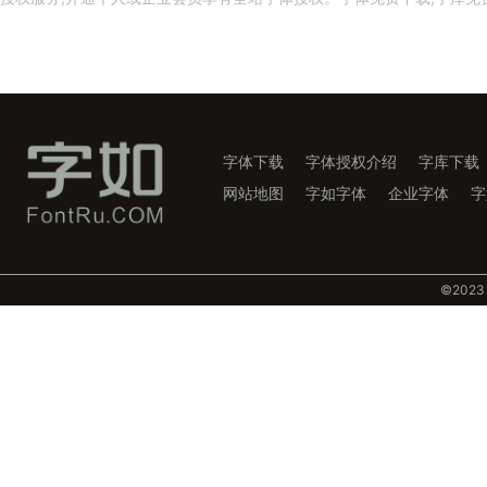
字体下载
字体授权介绍
字库下载
网站地图
字如字体
企业字体
字
©️202