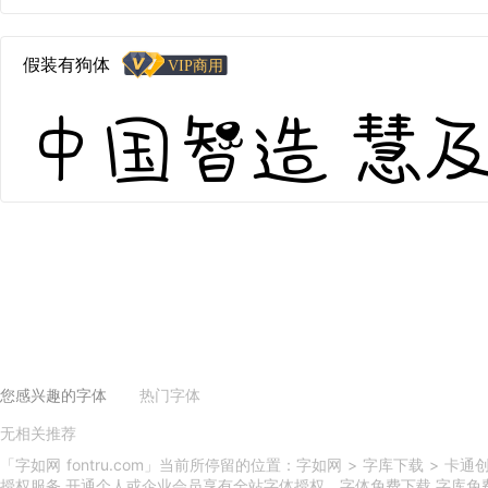
假装有狗体
中国智造 慧及全球
您感兴趣的字体
热门字体
无相关推荐
义启庆国体
义启中秋体
印品天逸黑
印品雅圆体
吃鸡体
印品篆遇简
小美好体
义启动漫体
印品灵秀体
换一换
「字如网 fontru.com」当前所停留的位置：字如网 > 字库下载 >
授权服务,开通个人或企业会员享有全站字体授权。字体免费下载,字库免费下载