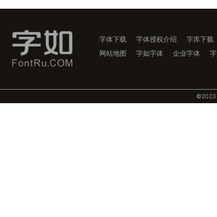
字体下载
字体授权介绍
字库下载
网站地图
字如字体
企业字体
字
©️202