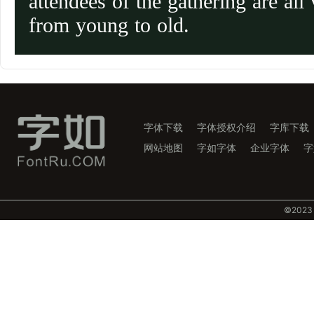
attendees of the gathering are all 
from young to old.
字体下载
字体授权介绍
字库下载
网站地图
字如字体
企业字体
字
©️202