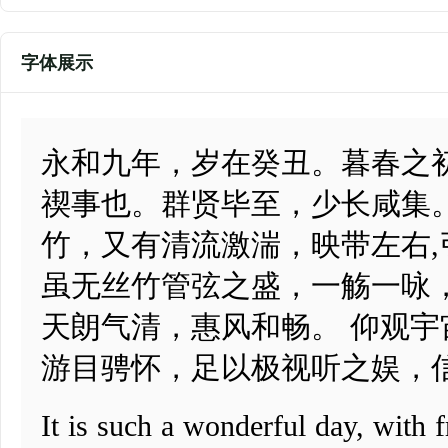
字体展示
永和九年，岁在癸丑。暮春之
禊事也。群贤毕至，少长咸集
竹，又有清流激湍，映带左右
虽无丝竹管弦之盛，一觞一咏
天朗气清，惠风和畅。 仰观
游目骋怀，足以极视听之娱，
It is such a wonderful day, with 