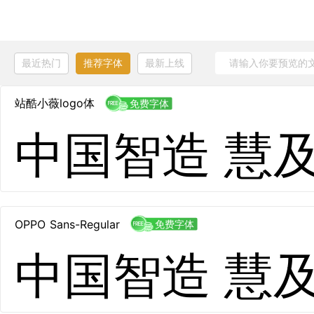
最近热门
推荐字体
最新上线
站酷小薇logo体
中国智造 慧及全球
OPPO Sans-Regular
中国智造 慧及全球