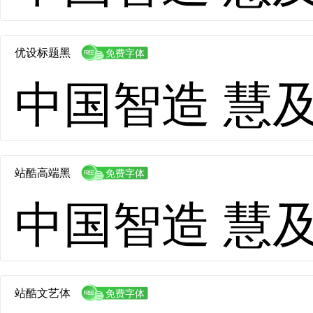
优设标题黑
中国智造 慧及全球
站酷高端黑
中国智造 慧及全球
站酷文艺体