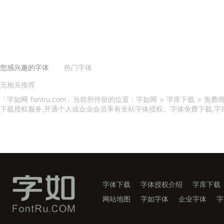
您感兴趣的字体
热门字体
无相关推荐
义启庆国体
义启中秋体
印品天逸黑
印品雅圆体
吃鸡体
印品篆遇简
小美好体
义启动漫体
印品灵秀体
换一换
「字如网 fontru.com」当前所停留的位置：字如网 > 字库下载 >
下载授权服务,开通个人或企业会员享有全站字体授权。字体免费下载,字库免费
字体下载
字体授权介绍
字库下载
网站地图
字如字体
企业字体
字