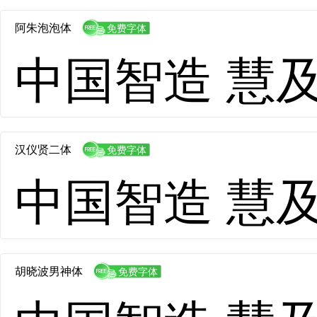
阿朱泡泡体
中国智造 慧及全球
汉仪贤二体
中国智造 慧及全球
胡晓波男神体