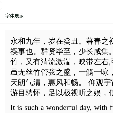
字体展示
永和九年，岁在癸丑。暮春之
禊事也。群贤毕至，少长咸集
竹，又有清流激湍，映带左右
虽无丝竹管弦之盛，一觞一咏
天朗气清，惠风和畅。 仰观
游目骋怀，足以极视听之娱，
It is such a wonderful day, with 