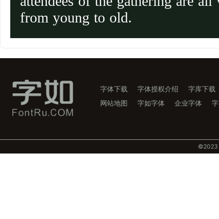
attendees of the gathering are all 
from young to old.
字体下载
字体授权介绍
字库下载
网站地图
字如字体
企业字体
字
©️202