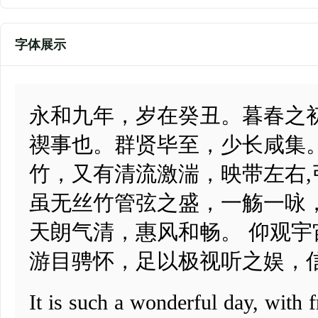
字体展示
永和九年，岁在癸丑。暮春之
禊事也。群贤毕至，少长咸集
竹，又有清流激湍，映带左右
虽无丝竹管弦之盛，一觞一咏
天朗气清，惠风和畅。 仰观
游目骋怀，足以极视听之娱，
It is such a wonderful day, with 