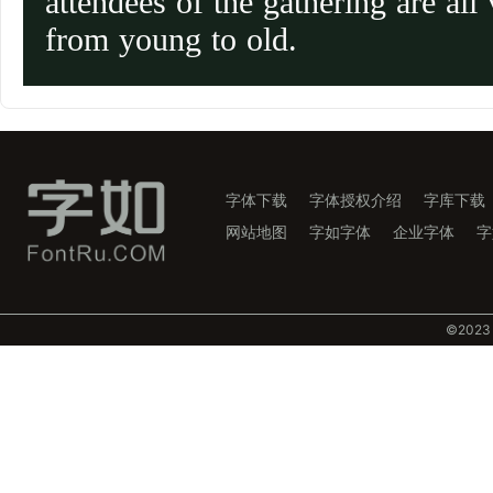
attendees of the gathering are all 
from young to old.
字体下载
字体授权介绍
字库下载
网站地图
字如字体
企业字体
字
©️202