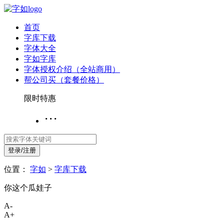
首页
字库下载
字体大全
字如字库
字体授权介绍（全站商用）
帮公司买（套餐价格）
限时特惠
···
登录/注册
位置：
字如
>
字库下载
你这个瓜娃子
A-
A+