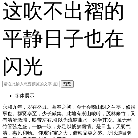
这吹不出褶的
平静日子也在
闪光
预览
字体展示
永和九年，岁在癸丑。暮春之初，会于会稽山阴之兰亭，修禊
事也。群贤毕至，少长咸集。此地有崇山峻岭，茂林修竹，又
有清流激湍，映带左右,引以为流觞曲水，列坐其次。虽无丝
竹管弦之盛，一觞一咏，亦足以畅叙幽情。是日也，天朗气
清，惠风和畅。 仰观宇宙之大，俯察品类之盛。所以游目骋