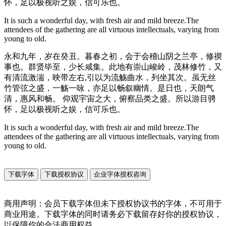
怀，足以极视听之娱，信可乐也。
It is such a wonderful day, with fresh air and mild breeze.The
attendees of the gathering are all virtuous intellectuals, varying from
young to old.
永和九年，岁在癸丑。暮春之初，会于会稽山阴之兰亭，修禊
事也。群贤毕至，少长咸集。此地有崇山峻岭，茂林修竹，又
有清流激湍，映带左右,引以为流觞曲水，列坐其次。虽无丝
竹管弦之盛，一觞一咏，亦足以畅叙幽情。是日也，天朗气
清，惠风和畅。 仰观宇宙之大，俯察品类之盛。所以游目骋
怀，足以极视听之娱，信可乐也。
It is such a wonderful day, with fresh air and mild breeze.The
attendees of the gathering are all virtuous intellectuals, varying from
young to old.
下载字体
下载授权协议
企业字体授权咨询
商用声明：会员下载字体但未下授权协议书的字体，不可用于
商业用途。下载字体的同时请务必下载留存好你的授权协议，
以保障你的合法商用权益。