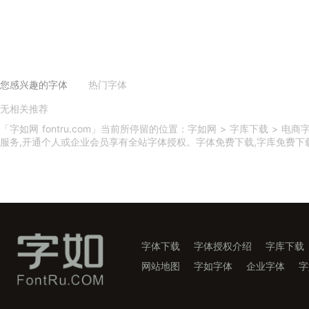
您感兴趣的字体
热门字体
无相关推荐
义启庆国体
义启中秋体
印品天逸黑
印品雅圆体
吃鸡体
印品篆遇简
小美好体
义启动漫体
印品灵秀体
换一换
「字如网 fontru.com」当前所停留的位置：字如网 > 字库下载 >
服务,开通个人或企业会员享有全站字体授权。字体免费下载,字库免费下载,字
字体下载
字体授权介绍
字库下载
网站地图
字如字体
企业字体
字