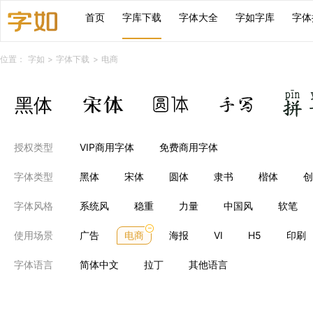
首页
字库下载
字体大全
字如字库
字体
位置：
字如
>
字体下载
>
电商
授权类型
VIP商用字体
免费商用字体
字体类型
黑体
宋体
圆体
隶书
楷体
创
字体风格
系统风
稳重
力量
中国风
软笔
使用场景
广告
电商
海报
VI
H5
印刷
字体语言
简体中文
拉丁
其他语言