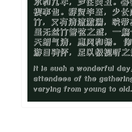
永和九年，岁在癸丑。暮
禊事也。群贤毕至，少长
竹，又有清流激湍，映带
虽无丝竹管弦之盛，一觞
天朗气清，惠风和畅。 
游目骋怀，足以极视听之
It is such a wonderful day
attendees of the gathering 
varying from young to old.