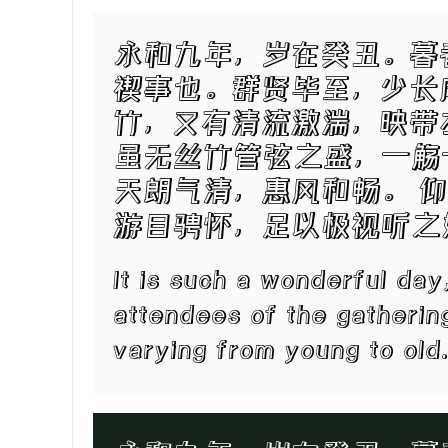
永和九年，岁在癸丑。暮
禊事也。群贤毕至，少长
竹，又有清流激湍，映带
虽无丝竹管弦之盛，一觞
天朗气清，惠风和畅。 
游目骋怀，足以极视听之
It is such a wonderful day
attendees of the gathering 
varying from young to old.