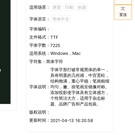
适用场景：
屏显
印刷
标题
置顶
字体语言：
简体中文
字体编码：
文件格式：
TTF
字体字数：
7225
适用系统：
Windows，Mac
字符集：
简体字符
e
字体字形打破常规黑体的单一，
具有明显的几何感，中宫宽松，
结构饱满，重心平稳；笔画粗细
字体说明：
均匀，撇、捺笔画呈镜像对称。
添加投影使字体具有立体感方，
个性简洁大方，适用于杂志标
题、品牌广告和产品包装。
版权说明：
更新时间：
2021-04-13 16:20:58