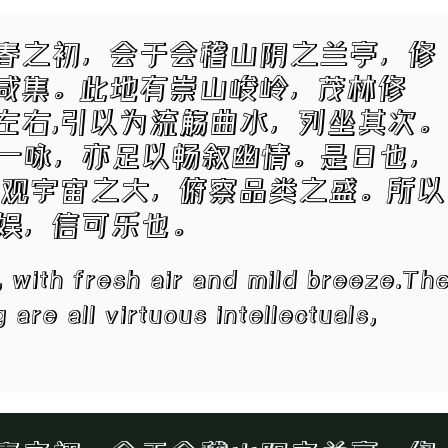
春之初，会于会稽山阴之兰亭，修
咸集。此地有崇山峻岭，茂林修
左右,引以为流觞曲水，列坐其次。
一咏，亦足以畅叙幽情。是日也，
仰观宇宙之大，俯察品类之盛。所以
娱，信可乐也。
, with fresh air and mild breeze.Th
are all virtuous intellectuals,