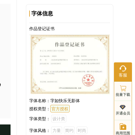
字体信息
作品登记证书
在线客服
客服
工作日：9:
e
18:00
批量下载
字体名称：
字如快乐无影体
授权类型：
官方授权
客服电话
开通会员
021-803
字体类型：
设计类
字体风格：
力量
简约
时尚
商用范围