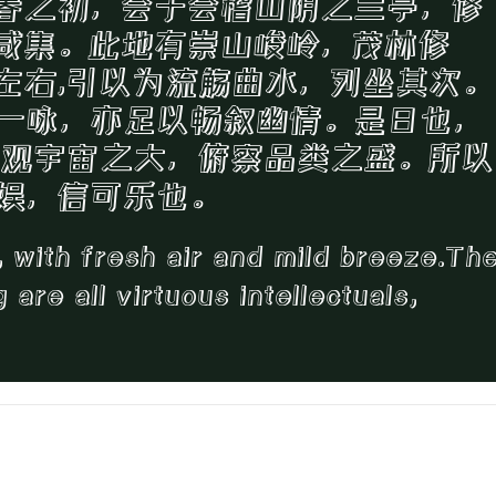
春之初，会于会稽山阴之兰亭，修
咸集。此地有崇山峻岭，茂林修
左右,引以为流觞曲水，列坐其次。
一咏，亦足以畅叙幽情。是日也，
仰观宇宙之大，俯察品类之盛。所以
娱，信可乐也。
, with fresh air and mild breeze.Th
are all virtuous intellectuals,