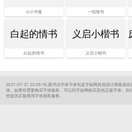
小小书童
一纸情书
白起的情书
义启小楷书
白起的情书
义启小楷书
2021-07-21 22:06:16,霸书法字体字体包是字如网其他设
体。如果你需要购买字体版权，可以到字如网购买其他正版字体。你目前
您提供正版商用字体授权服务。