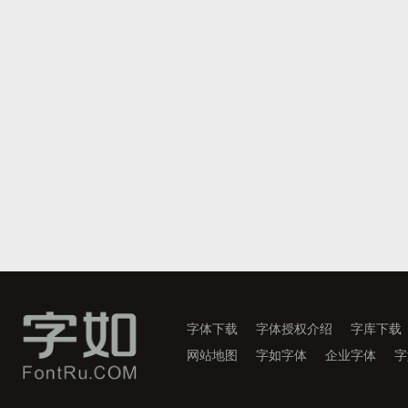
字体下载
字体授权介绍
字库下载
网站地图
字如字体
企业字体
字