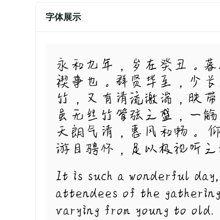
字体展示
永和九年，岁在癸丑。暮
禊事也。群贤毕至，少长
竹，又有清流激湍，映带
虽无丝竹管弦之盛，一觞
天朗气清，惠风和畅。 
游目骋怀，足以极视听之
It is such a wonderful day,
attendees of the gathering
varying from young to old.