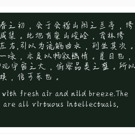
春之初，会于会稽山阴之兰亭，修
咸集。此地有崇山峻岭，茂林修
左右,引以为流觞曲水，列坐其次
一咏，亦足以畅叙幽情。是日也，
仰观宇宙之大，俯察品类之盛。所
娱，信可乐也。
 with fresh air and mild breeze.The
 are all virtuous intellectuals,