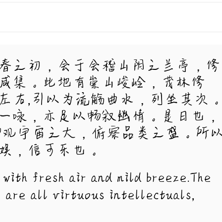
春之初，会于会稽山阴之兰亭，修
咸集。此地有崇山峻岭，茂林修
左右,引以为流觞曲水，列坐其次
一咏，亦足以畅叙幽情。是日也，
仰观宇宙之大，俯察品类之盛。所
娱，信可乐也。
 with fresh air and mild breeze.The
 are all virtuous intellectuals,