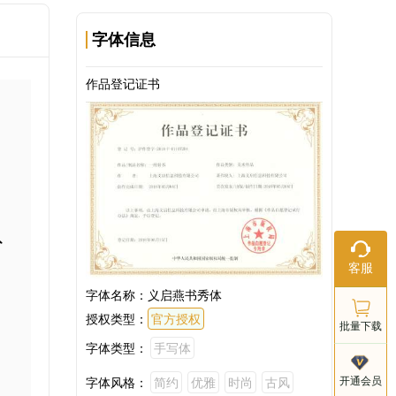
字体信息
作品登记证书
。
以
在线客服
客服
工作日：9:
18:00
字体名称：
义启燕书秀体
授权类型：
官方授权
批量下载
字体类型：
手写体
客服电话
开通会员
字体风格：
简约
优雅
时尚
古风
021-803