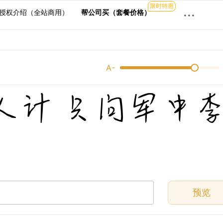
限时特惠
···
授权介绍（全站商用）
帮公司买（套餐价格）
A-
人计 只问军中
预览