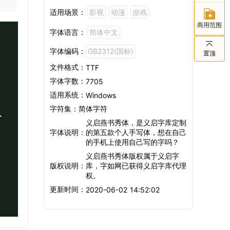
适用场景：
影视
动漫
游戏
商用范围
字体语言：
简体中文
字体编码：
GB2312(国标)
置顶
文件格式：
TTF
。
字体字数：
7705
适用系统：
Windows
字符集：
简体字符
以
义启燕书秀体，是义启字库定制
字体说明：
的第五款个人手写体，想在自己
的手机上使用自己写的字吗？
义启燕书秀体版权属于义启字
版权说明：
库，字如网已获得义启字库代理
权。
更新时间：
2020-06-02 14:52:02