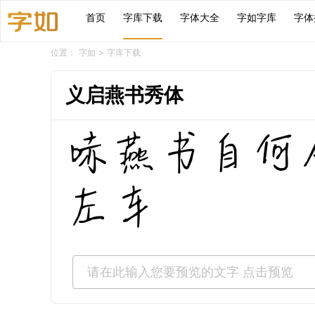
首页
字库下载
字体大全
字如字库
字体
位置：
字如
>
字库下载
义启燕书秀体
哧燕书自何
左车