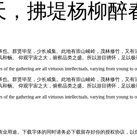
天，拂堤杨柳醉
事也。群贤毕至，少长咸集。此地有崇山峻岭，茂林修竹，又有清
风和畅。 仰观宇宙之大，俯察品类之盛。所以游目骋怀，足以极
 of the gathering are all virtuous intellectuals, varying from young to o
事也。群贤毕至，少长咸集。此地有崇山峻岭，茂林修竹，又有清
风和畅。 仰观宇宙之大，俯察品类之盛。所以游目骋怀，足以极
 of the gathering are all virtuous intellectuals, varying from young to o
商业用途。下载字体的同时请务必下载留存好你的授权协议，以