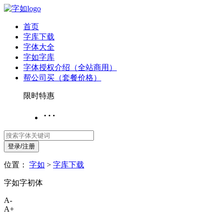
首页
字库下载
字体大全
字如字库
字体授权介绍（全站商用）
帮公司买（套餐价格）
限时特惠
···
登录/注册
位置：
字如
>
字库下载
字如字初体
A-
A+