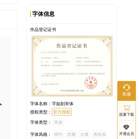
字体信息
作品登记证书
。
在线客服
客服
工作日：9:
以
18:00
字体名称：
字如刻宋体
授权类型：
官方授权
批量下载
字体类型：
宋体
客服电话
开通会员
字体风格：
简约
优雅
古典
系统风
021-803