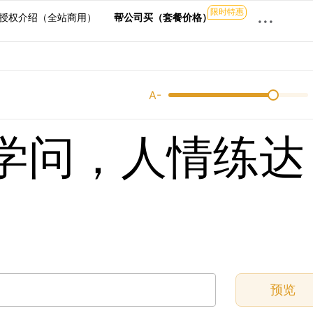
限时特惠
···
授权介绍（全站商用）
帮公司买（套餐价格）
A-
学问，人情练达
预览