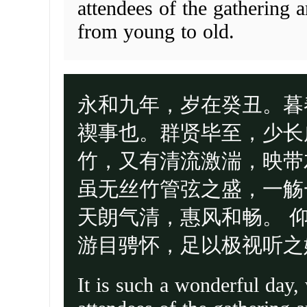
attendees of the gathering ar
from young to old.
永和九年，岁在癸丑。暮
禊事也。群贤毕至，少长
竹，又有清流激湍，映带
虽无丝竹管弦之盛，一觞
天朗气清，惠风和畅。 
游目骋怀，足以极视听之
It is such a wonderful day,