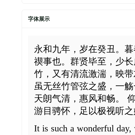
字体展示
永和九年，岁在癸丑。暮
禊事也。群贤毕至，少长
竹，又有清流激湍，映带
虽无丝竹管弦之盛，一觞
天朗气清，惠风和畅。 
游目骋怀，足以极视听之
It is such a wonderful day,