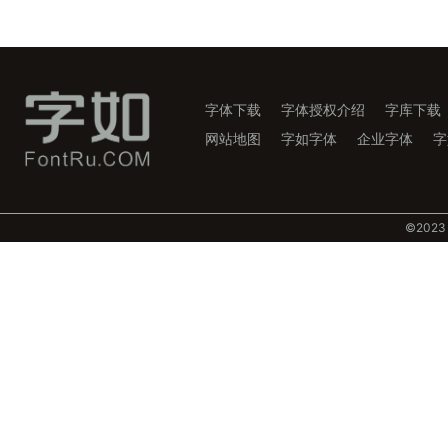
字体下载
字体授权介绍
字库下载
网站地图
字如字体
企业字体
字
©️202