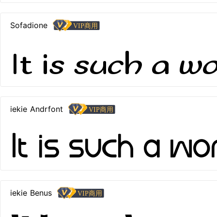
Sofadione
It is such a w
iekie Andrfont
It is such a w
iekie Benus