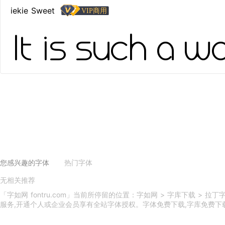
iekie Sweet
It is such a w
您感兴趣的字体
热门字体
无相关推荐
义启庆国体
义启中秋体
印品天逸黑
印品雅圆体
吃鸡体
印品篆遇简
小美好体
义启动漫体
印品灵秀体
换一换
「字如网 fontru.com」当前所停留的位置：字如网 > 字库下载 >
服务,开通个人或企业会员享有全站字体授权。字体免费下载,字库免费下载,字