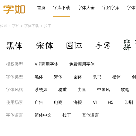
首页
字库下载
字体大全
字如字库
字体
位置：
字如
>
字体下载
>
拉丁
授权类型
VIP商用字体
免费商用字体
字体类型
黑体
宋体
圆体
隶书
楷体
创
字体风格
系统风
稳重
力量
中国风
软笔
使用场景
广告
电商
海报
VI
H5
印刷
字体语言
简体中文
拉丁
其他语言