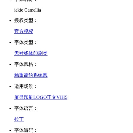
iekie Camellia
授权类型：
官方授权
字体类型：
无衬线体
印刷类
字体风格：
稳重
简约
系统风
适用场景：
屏显
印刷
LOGO
正文
VI
H5
字体语言：
拉丁
字体编码：