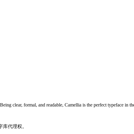
e. Being clear, formal, and readable, Camellia is the perfect typeface in 
义启字库代理权。