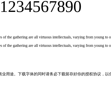
1234567890
 of the gathering are all virtuous intellectuals, varying from young to o
 of the gathering are all virtuous intellectuals, varying from young to o
商业用途。下载字体的同时请务必下载留存好你的授权协议，以