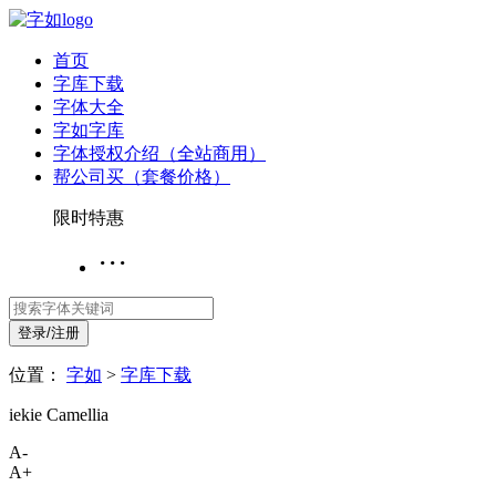
首页
字库下载
字体大全
字如字库
字体授权介绍（全站商用）
帮公司买（套餐价格）
限时特惠
···
登录/注册
位置：
字如
>
字库下载
iekie Camellia
A-
A+