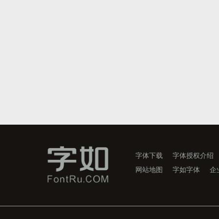
字体下载
字体授权介绍
网站地图
字如字体
企