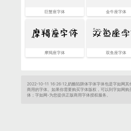
巨蟹座字体
金牛座字体
摩羯座字体
双鱼座字
摩羯座字体
双鱼座字体
2022-10-11 16:26:12,奶酪陷阱体字体字体
商用的字体。如果你需要购买字体版权，可以到字如网购买
体；字如网-为您提供正版商用字体授权服务。