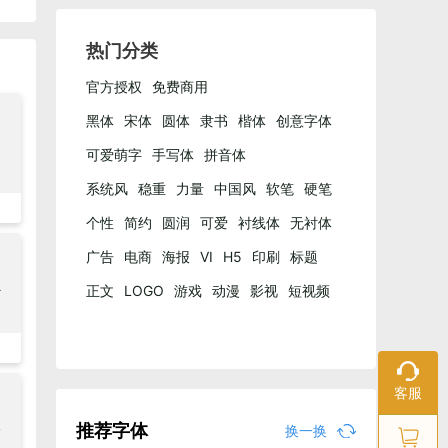
热门分类
官方授权
免费商用
黑体
宋体
圆体
隶书
楷体
创意字体
体
可爱萌字
手写体
拼音体
系统风
稳重
力量
中国风
软笔
硬笔
个性
简约
圆润
可爱
衬线体
无衬体
广告
电商
海报
VI
H5
印刷
标题
体
正文
LOGO
游戏
动漫
影视
短视频
自媒体
在线客服
客服
工作日：9:
体
18:00
推荐字体
换一换