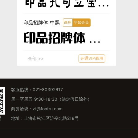
印品孔可立宝子
体
印品招牌体 中黑
商用
字如会员
印品招牌体 中
黑
全部 >>
开通VIP商用
客服热线：021-80392617
周一至周五 9:30-18:30（法定假日除外）
商务洽谈：zt@fontru.com
号
地址：上海市松江区沪亭北路218号