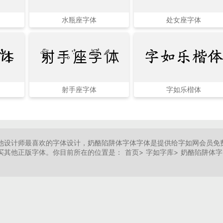
水瓶座字体
处女座字体
体
射手座字体
字如乐楷
射手座字体
字如乐楷体
包是字如网其他设计师最喜欢的字体设计，奶酪陷阱体字体字体是提供给字如网会员免
其他正版字体。你目前所在的位置是： 首页> 字如字库> 奶酪陷阱体字