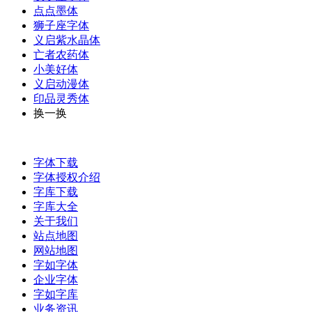
点点墨体
狮子座字体
义启紫水晶体
亡者农药体
小美好体
义启动漫体
印品灵秀体
换一换
字体下载
字体授权介绍
字库下载
字库大全
关于我们
站点地图
网站地图
字如字体
企业字体
字如字库
业务资讯