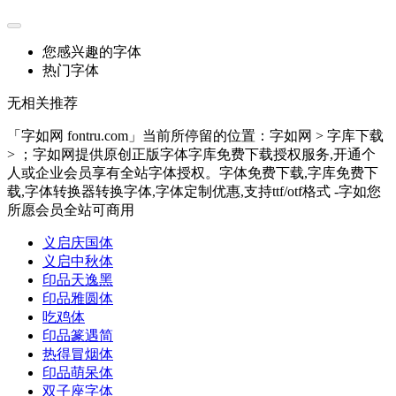
您感兴趣的字体
热门字体
无相关推荐
「字如网 fontru.com」当前所停留的位置：字如网 > 字库下载
> ；字如网提供原创正版字体字库免费下载授权服务,开通个
人或企业会员享有全站字体授权。字体免费下载,字库免费下
载,字体转换器转换字体,字体定制优惠,支持ttf/otf格式 -字如您
所愿会员全站可商用
义启庆国体
义启中秋体
印品天逸黑
印品雅圆体
吃鸡体
印品篆遇简
热得冒烟体
印品萌呆体
双子座字体