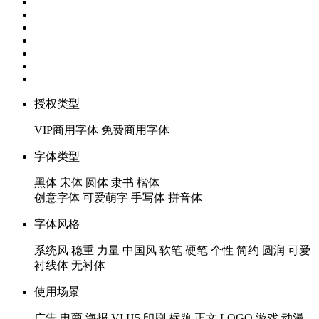
授权类型
VIP商用字体
免费商用字体
字体类型
黑体
宋体
圆体
隶书
楷体
创意字体
可爱萌字
手写体
拼音体
字体风格
系统风
稳重
力量
中国风
软笔
硬笔
个性
简约
圆润
可爱
衬线体
无衬体
使用场景
广告
电商
海报
VI
H5
印刷
标题
正文
LOGO
游戏
动漫