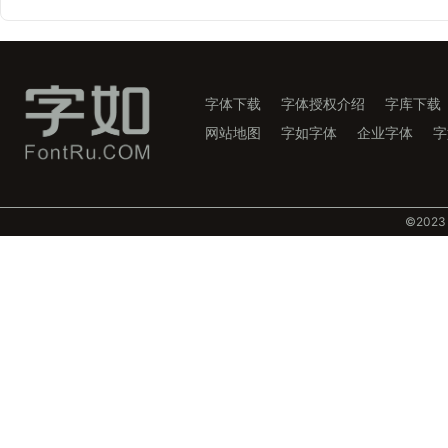
字体下载
字体授权介绍
字库下载
网站地图
字如字体
企业字体
字
©️202