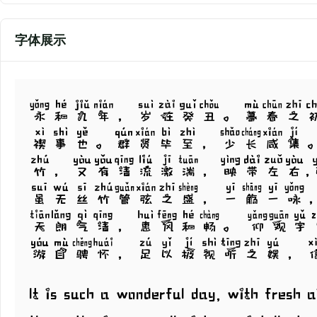
字体展示
永和九年，岁在癸丑。暮春之
禊事也。群贤毕至，少长咸集
竹，又有清流激湍，映带左右
虽无丝竹管弦之盛，一觞一咏
天朗气清，惠风和畅。 仰观
游目骋怀，足以极视听之娱，
It is such a wonderful day, with fresh 