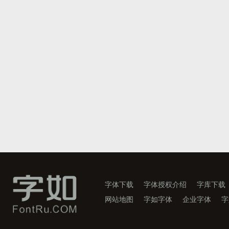
字体下载
字体授权介绍
字库下载
网站地图
字如字体
企业字体
字