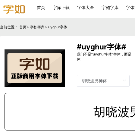
首页
字库下载
字体大全
字如字库
字体
当前位置：
首页
>
字如字库
>
uyghur字体
#uyghur字体#
我们不是“uyghur字体”字体，而
体
胡晓波