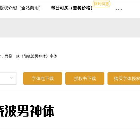
限时特惠
···
授权介绍（全站商用）
帮公司买（套餐价格）
字体，而是一款《胡晓波男神体》字体
字体包下载
授权书下载
购买字体授
晓波男神体