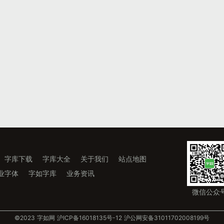
字库下载
字库大全
关于我们
站点地图
业字体
字如字库
业务资讯
微信公众
©️2023 字如网
沪ICP备16018135号-12
沪公网安备31011702008199号