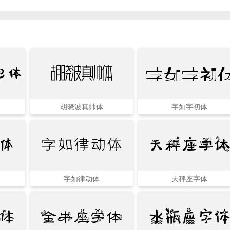
包体
胡晓波真帅体
字如字初
胡晓波真帅体
字如字初体
天秤座字
体
字如律动体
字如律动体
天秤座字体
体
金牛座字体
水瓶座字