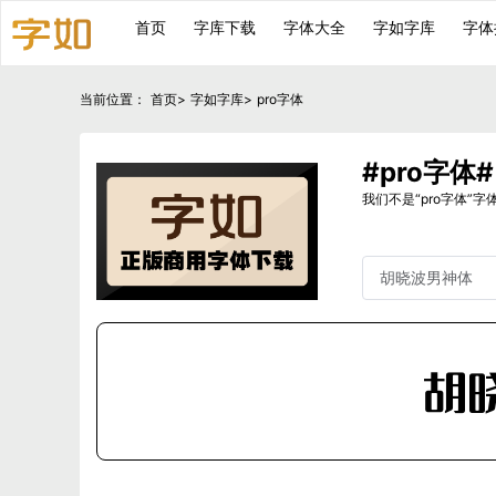
首页
字库下载
字体大全
字如字库
字体
当前位置：
首页
>
字如字库
>
pro字体
#pro字体#
我们不是“pro字体”
胡