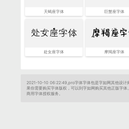
天蝎座字体
巨蟹座字体
处女座字体
摩羯座字
处女座字体
摩羯座字体
2021-10-10 06:22:49,pro字体字体包是字
果你需要购买字体版权，可以到字如网购买其他正版字体。你
商用字体授权服务。