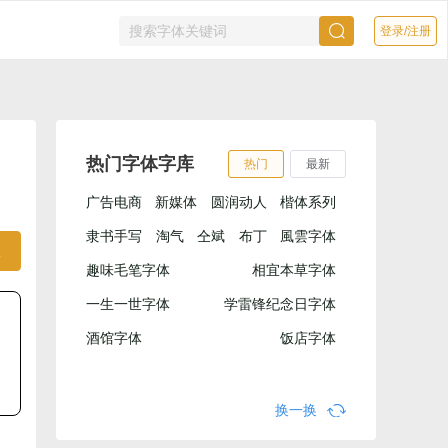
登录/注册
热门字体字库
热门
最新
广告电商
新媒体
圆润动人
楷体系列
隶书手写
淘气
仝斌
布丁
風雲字体
权
趣味毛笔字体
相宜本草字体
一生一世字体
学雷锋纪念日字体
酒馆字体
饭店字体
换一换