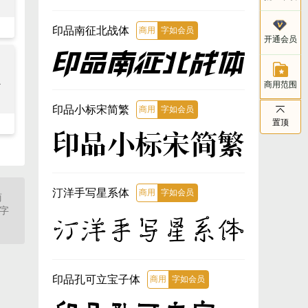
印品南征北战体
客服电话
商用
字如会员
开通会员
021-803
印品南征北战体
体
商用范围
印品小标宋简繁
商用
字如会员
置顶
印品小标宋简繁
汀洋手写星系体
商用
字如会员
商
字
汀洋手写星系体
印品孔可立宝子体
商用
字如会员