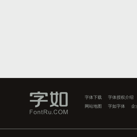
字体下载
字体授权介绍
网站地图
字如字体
企