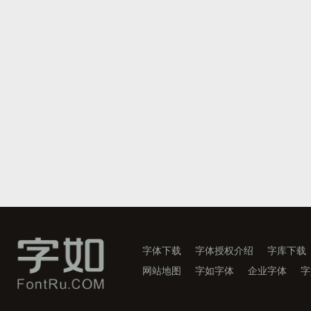
字体下载
字体授权介绍
字库下载
网站地图
字如字体
企业字体
字