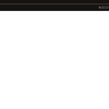
©️202