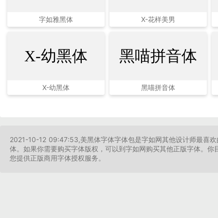
字如雅黑体
X-花样美男
X-幼黑体
黑喵拼音体
X-幼黑体
黑喵拼音体
2021-10-12 09:47:53,美黑体字体字体包是字如网其他设
体。如果你需要购买字体版权，可以到字如网购买其他正版字体。你目前
您提供正版商用字体授权服务。