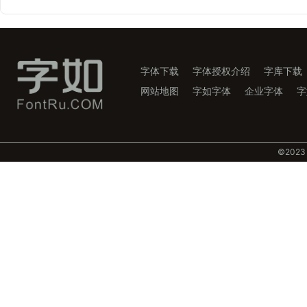
字体下载
字体授权介绍
字库下载
网站地图
字如字体
企业字体
字
©️202