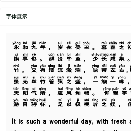
字体展示
永和九年，岁在癸丑。暮春之
禊事也。群贤毕至，少长咸集
竹，又有清流激湍，映带左右
虽无丝竹管弦之盛，一觞一咏
天朗气清，惠风和畅。 仰观
游目骋怀，足以极视听之娱，
It is such a wonderful day, with fresh