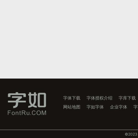
字体下载
字体授权介绍
字库下载
网站地图
字如字体
企业字体
字
©️202