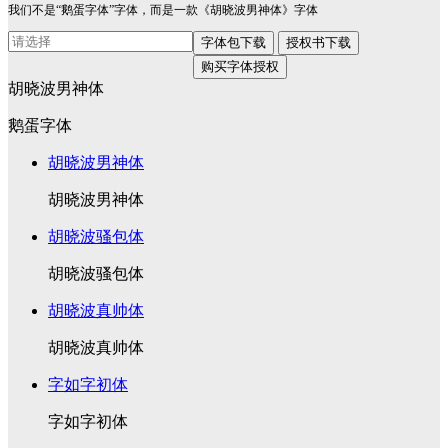
我们不是“鹅蛋字体”字体，而是一款《胡晓波男神体》字体
字体包下载
授权书下载
购买字体授权
胡晓波男神体
鹅蛋字体
胡晓波男神体
胡晓波男神体
胡晓波骚包体
胡晓波骚包体
胡晓波真帅体
胡晓波真帅体
字如字初体
字如字初体