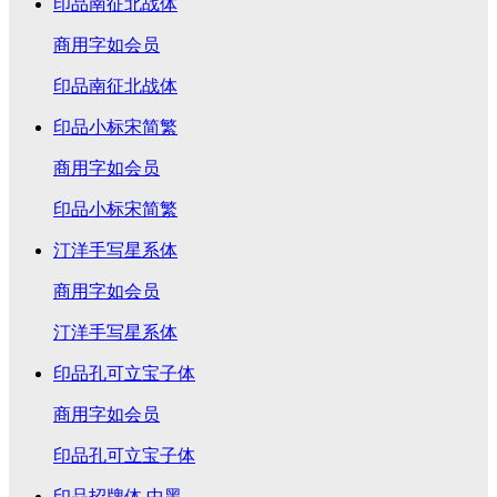
印品南征北战体
商用
字如会员
印品南征北战体
印品小标宋简繁
商用
字如会员
印品小标宋简繁
汀洋手写星系体
商用
字如会员
汀洋手写星系体
印品孔可立宝子体
商用
字如会员
印品孔可立宝子体
印品招牌体 中黑