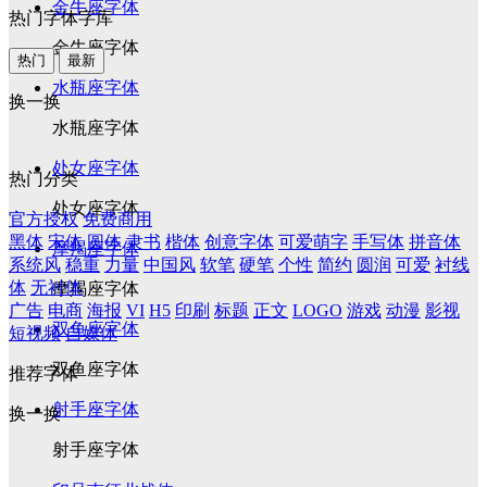
金牛座字体
热门字体字库
金牛座字体
热门
最新
水瓶座字体
换一换
水瓶座字体
处女座字体
热门分类
处女座字体
官方授权
免费商用
黑体
宋体
圆体
隶书
楷体
创意字体
可爱萌字
手写体
拼音体
摩羯座字体
系统风
稳重
力量
中国风
软笔
硬笔
个性
简约
圆润
可爱
衬线
体
无衬体
摩羯座字体
广告
电商
海报
VI
H5
印刷
标题
正文
LOGO
游戏
动漫
影视
双鱼座字体
短视频
自媒体
双鱼座字体
推荐字体
射手座字体
换一换
射手座字体