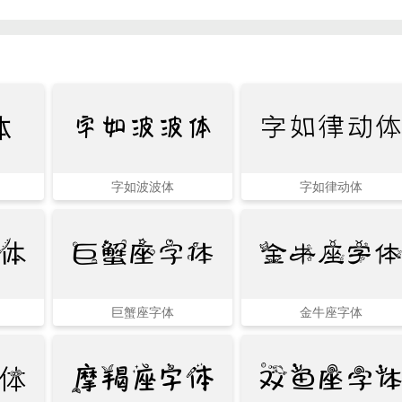
体
字如波波体
字如律动
字如波波体
字如律动体
体
巨蟹座字体
金牛座字
巨蟹座字体
金牛座字体
体
摩羯座字体
双鱼座字