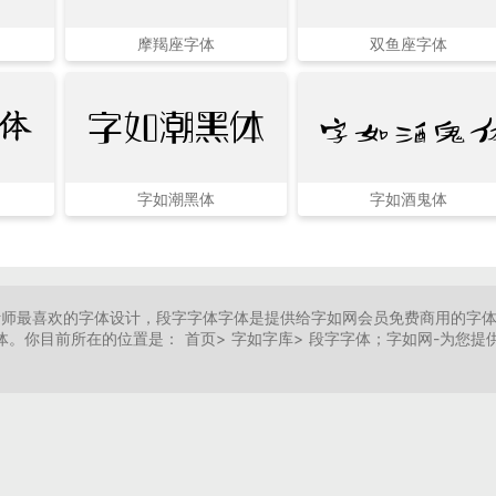
摩羯座字体
双鱼座字体
体
字如潮黑体
字如酒鬼
字如潮黑体
字如酒鬼体
如网其他设计师最喜欢的字体设计，段字字体字体是提供给字如网会员免费商用的字
。你目前所在的位置是： 首页> 字如字库> 段字字体；字如网-为您提