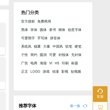
热门分类
官方授权
免费商用
黑体
宋体
圆体
隶书
楷体
创意字体
体
可爱萌字
手写体
拼音体
系统风
稳重
力量
中国风
软笔
硬笔
个性
简约
圆润
可爱
衬线体
无衬体
广告
电商
海报
VI
H5
印刷
标题
体
正文
LOGO
游戏
动漫
影视
短视频
自媒体
在线客服
客服
工作日：9:
体
18:00
推荐字体
换一换