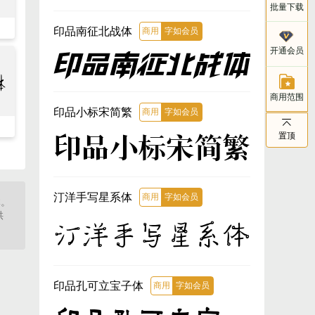
批量下载
印品南征北战体
商用
字如会员
客服电话
开通会员
021-803
印品南征北战体
体
商用范围
印品小标宋简繁
商用
字如会员
置顶
印品小标宋简繁
汀洋手写星系体
商用
字如会员
体。
供
汀洋手写星系体
印品孔可立宝子体
商用
字如会员