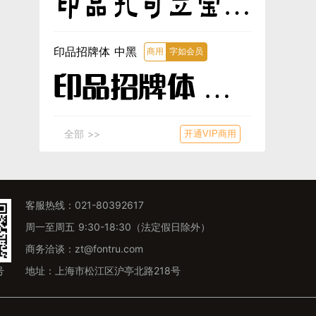
印品孔可立宝子
体
印品招牌体 中黑
商用
字如会员
印品招牌体 中
黑
全部 >>
开通VIP商用
客服热线：021-80392617
周一至周五 9:30-18:30（法定假日除外）
商务洽谈：zt@fontru.com
号
地址：上海市松江区沪亭北路218号