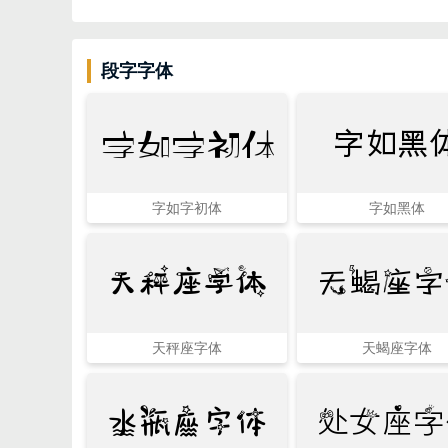
段字字体
字如黑
字如字初体
字如字初体
字如黑体
天秤座字体
天蝎座字
天秤座字体
天蝎座字体
水瓶座字体
处女座字