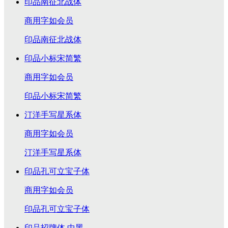
印品南征北战体
商用
字如会员
印品南征北战体
印品小标宋简繁
商用
字如会员
印品小标宋简繁
汀洋手写星系体
商用
字如会员
汀洋手写星系体
印品孔可立宝子体
商用
字如会员
印品孔可立宝子体
印品招牌体 中黑