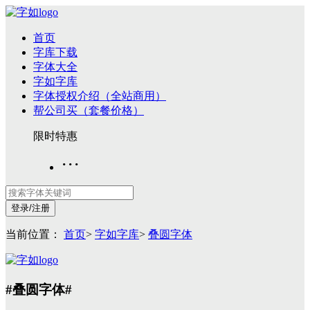
首页
字库下载
字体大全
字如字库
字体授权介绍（全站商用）
帮公司买（套餐价格）
限时特惠
···
登录/注册
当前位置：
首页
>
字如字库
>
叠圆字体
#叠圆字体#