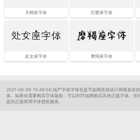
天蝎座字体
巨蟹座字体
处女座字体
摩羯座字体
处女座字体
摩羯座字体
2021-08-09 15:49:56,地产字体字体包是字如网其他设计
体。如果你需要购买字体版权，可以到字如网购买其他正版字体。你目前
提供正版商用字体授权服务。