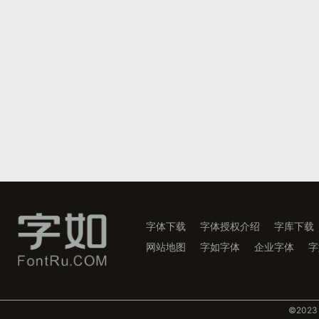
字体下载
字体授权介绍
字库下载
网站地图
字如字体
企业字体
字
©️202