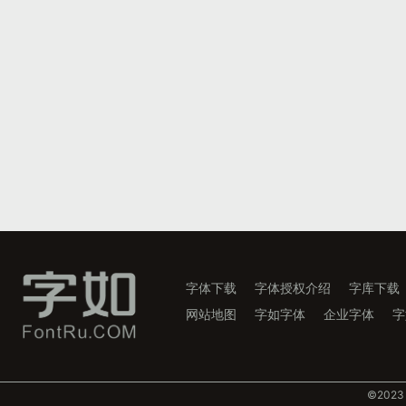
字体下载
字体授权介绍
字库下载
网站地图
字如字体
企业字体
字
©️202