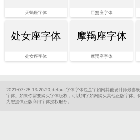
天蝎座字体
巨蟹座字体
处女座字体
摩羯座字体
处女座字体
摩羯座字体
2021-07-25 13:20:20,default字体字体包是字如网其他设
字体。如果你需要购买字体版权，可以到字如网购买其他正版字体。你目前所
为您提供正版商用字体授权服务。