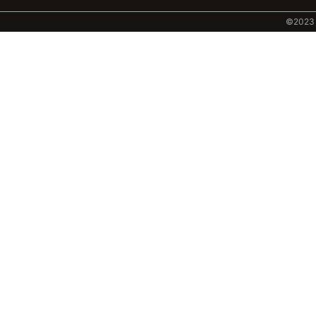
©️202