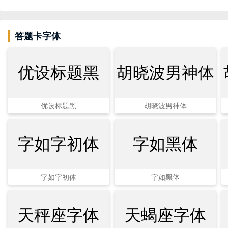
答题卡字体
优设标题黑
胡晓波男神体
优设标题黑
胡晓波男神体
字如字初体
字如黑体
字如字初体
字如黑体
天秤座字体
天蝎座字体