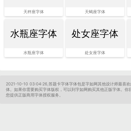
天秤座字体
天蝎座字体
水瓶座字体
处女座字体
水瓶座字体
处女座字体
2021-10-10 03:04:26,答题卡字体字体包是字如网其他设
体。如果你需要购买字体版权，可以到字如网购买其他正版字体。你目前
您提供正版商用字体授权服务。