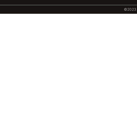
©️202