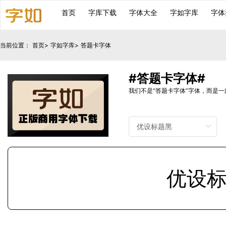
首页
字库下载
字体大全
字如字库
字体
当前位置：
首页
>
字如字库
>
答题卡字体
#答题卡字体#
我们不是“答题卡字体”字体，而是
优设