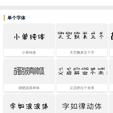
单个字体
小单纯体
天空飘来五个
小单纯体
天空飘来五个字
义启拼出个未
胡晓波真帅体
胡晓波真帅体
义启拼出个未来
字如波波体
字如律动体