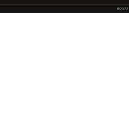
©️202