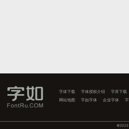
字体下载
字体授权介绍
字库下载
网站地图
字如字体
企业字体
字
©️202