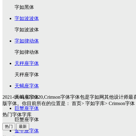
字如黑体
字如波波体
字如波波体
字如律动体
字如律动体
天秤座字体
天秤座字体
天蝎座字体
2021-08-11 02:26:20,Crimson字体字体包是
天蝎座字体
版字体。你目前所在的位置是： 首页> 字如字库> Crimso
巨蟹座字体
热门字体字库
巨蟹座字体
热门
最新
金牛座字体