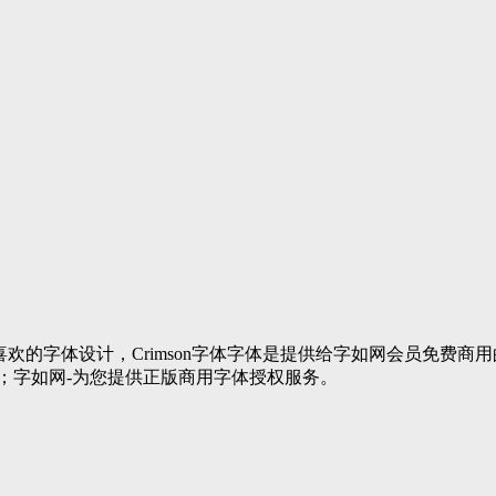
字如网其他设计师最喜欢的字体设计，Crimson字体字体是提供给字如网
n字体；字如网-为您提供正版商用字体授权服务。