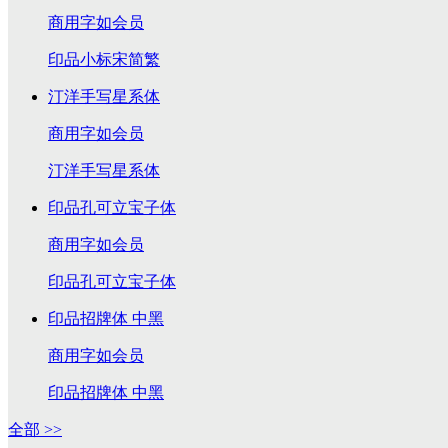
商用
字如会员
印品小标宋简繁
汀洋手写星系体
商用
字如会员
汀洋手写星系体
印品孔可立宝子体
商用
字如会员
印品孔可立宝子体
印品招牌体 中黑
商用
字如会员
印品招牌体 中黑
全部 >>