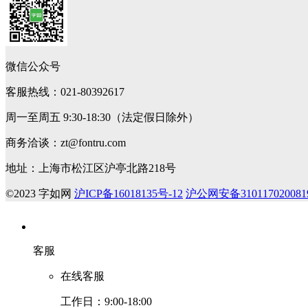
微信公众号
客服热线：021-80392617
周一至周五 9:30-18:30（法定假日除外）
商务洽谈：zt@fontru.com
地址：上海市松江区沪亭北路218号
©️2023 字如网
沪ICP备16018135号-12
沪公网安备310117020081
客服
在线客服
工作日：9:00-18:00