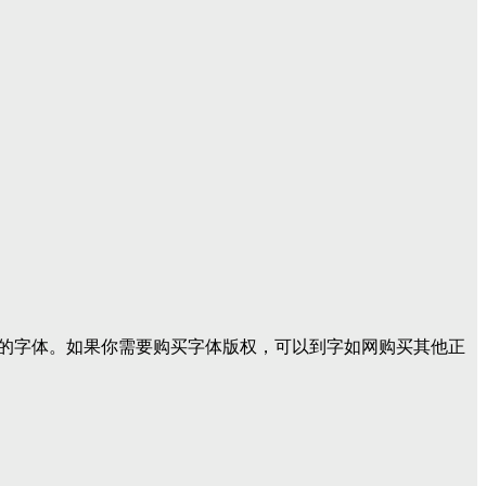
会员免费商用的字体。如果你需要购买字体版权，可以到字如网购买其他正