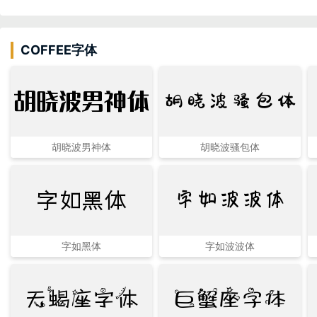
COFFEE字体
胡晓波骚包体
胡晓波男神体
胡晓波男神体
胡晓波骚包体
字如黑体
字如波波体
字如黑体
字如波波体
天蝎座字体
巨蟹座字体