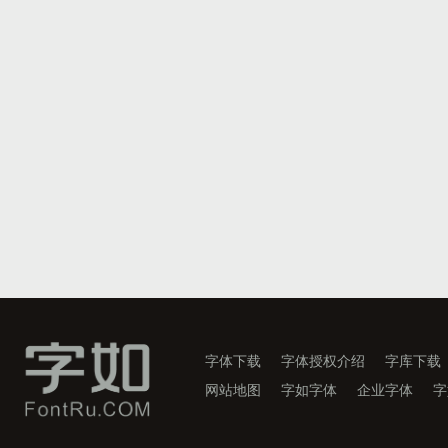
字体下载
字体授权介绍
字库下载
网站地图
字如字体
企业字体
字